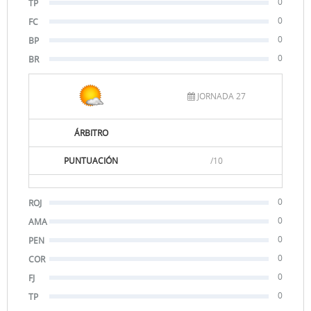
0
TP
0
FC
0
BP
0
BR
JORNADA 27
ÁRBITRO
PUNTUACIÓN
/10
0
ROJ
0
AMA
0
PEN
0
COR
0
FJ
0
TP