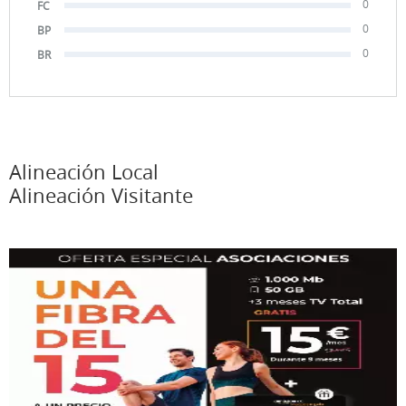
0
FC
0
BP
0
BR
Alineación Local
Alineación Visitante