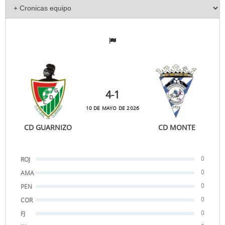
4
-1
10 DE MAYO DE 2026
CD GUARNIZO
CD MONTE
0
ROJ
0
AMA
0
PEN
0
COR
0
FJ