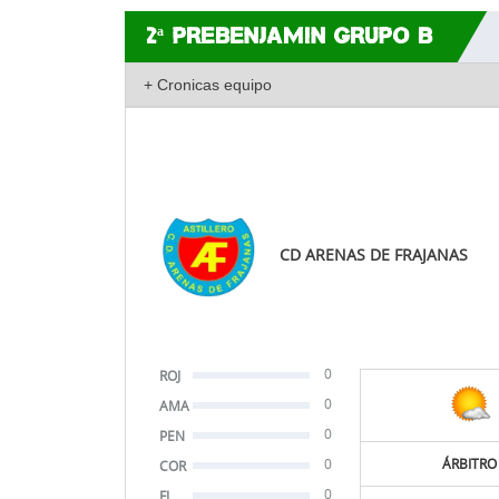
2ª PREBENJAMIN GRUPO B
CD ARENAS DE FRAJANAS
0
ROJ
0
AMA
0
PEN
0
ÁRBITRO
COR
0
FJ