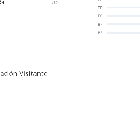
ÓN
/10
TP
FC
BP
BR
ación Visitante