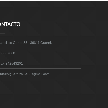
ONTACTO
rancisco Gento 83 , 39611 Guarnizo
66387808
Fax-942543291
culturalguarnizo1922@gmail.com