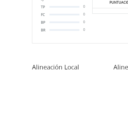
PUNTUACI
0
TP
0
FC
0
BP
0
BR
Alineación Local
Aline