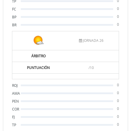
0
TP
0
FC
0
BP
0
BR
JORNADA 26
ÁRBITRO
PUNTUACIÓN
/10
0
ROJ
0
AMA
0
PEN
0
COR
0
FJ
0
TP