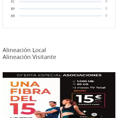
0
FC
0
BP
0
BR
Alineación Local
Alineación Visitante