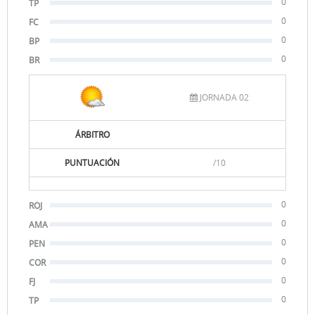
0
TP
0
FC
0
BP
0
BR
JORNADA 02
ÁRBITRO
PUNTUACIÓN
/10
0
ROJ
0
AMA
0
PEN
0
COR
0
FJ
0
TP