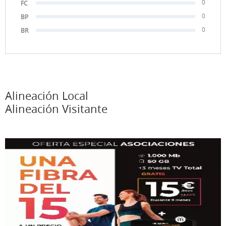
0
FC
0
BP
0
BR
Alineación Local
Alineación Visitante