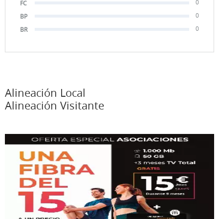
0
FC
0
BP
0
BR
Alineación Local
Alineación Visitante