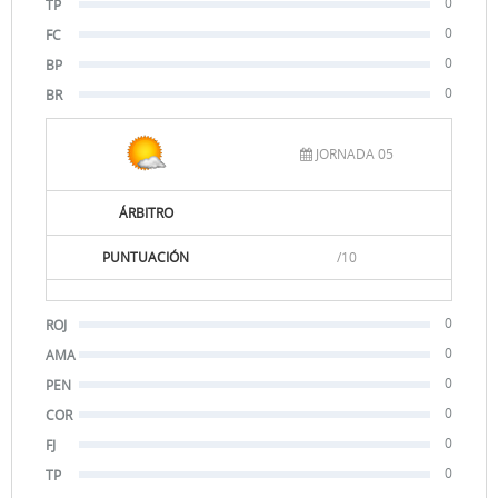
0
TP
0
FC
0
BP
0
BR
JORNADA 05
ÁRBITRO
PUNTUACIÓN
/10
0
ROJ
0
AMA
0
PEN
0
COR
0
FJ
0
TP