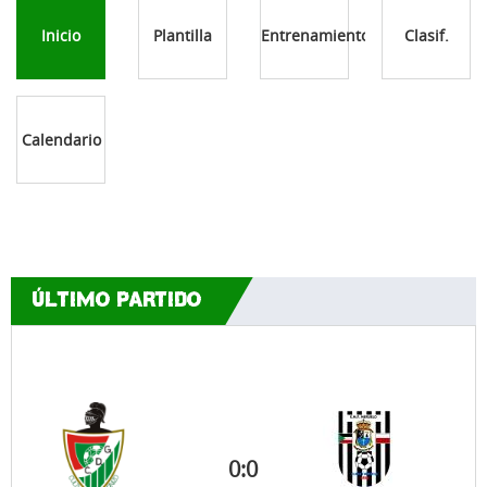
Inicio
Plantilla
Entrenamientos
Clasif.
Calendario
ÚLTIMO PARTIDO
0
:
0