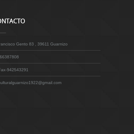
ONTACTO
rancisco Gento 83 , 39611 Guarnizo
66387808
Fax-942543291
culturalguarnizo1922@gmail.com