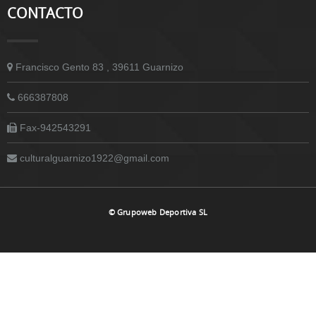
CONTACTO
Francisco Gento 83 , 39611 Guarnizo
666387808
Fax-942543291
culturalguarnizo1922@gmail.com
© Grupoweb Deportiva SL