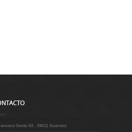
ONTACTO
rancisco Gento 83 , 39611 Guarnizo