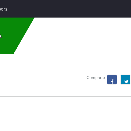
sors
A
Comparte