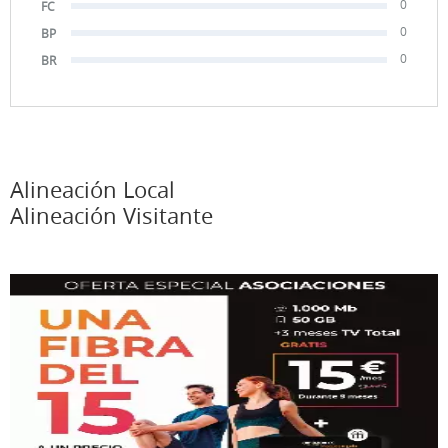
0
FC
0
BP
0
BR
Alineación Local
Alineación Visitante