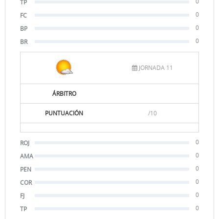
0
TP
0
FC
0
BP
0
BR
JORNADA 11
ÁRBITRO
PUNTUACIÓN
/10
0
ROJ
0
AMA
0
PEN
0
COR
0
FJ
0
TP