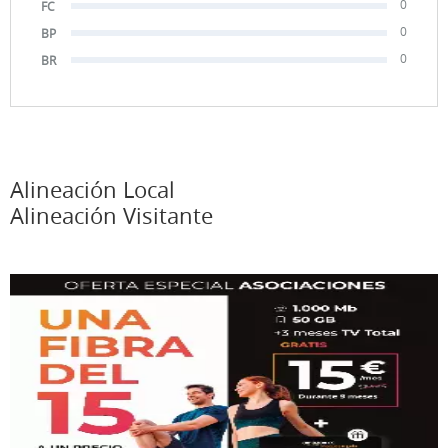
0
FC
0
BP
0
BR
Alineación Local
Alineación Visitante