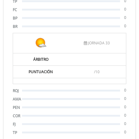
0
TP
0
FC
0
BP
0
BR
JORNADA 33
ÁRBITRO
PUNTUACIÓN
/10
0
ROJ
0
AMA
0
PEN
0
COR
0
FJ
0
TP