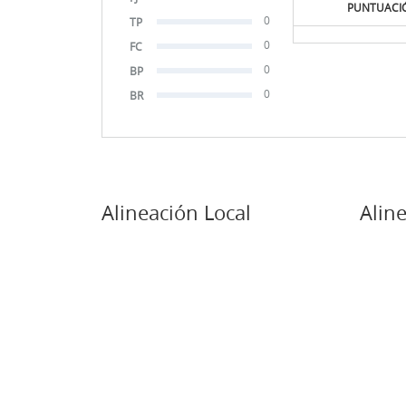
PUNTUACI
0
TP
0
FC
0
BP
0
BR
Alineación Local
Aline