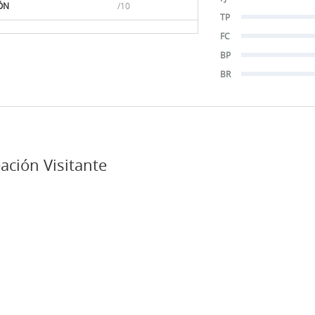
ÓN
/10
TP
FC
BP
BR
ación Visitante