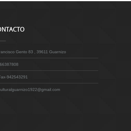
ONTACTO
rancisco Gento 83 , 39611 Guarnizo
66387808
Fax-942543291
culturalguarnizo1922@gmail.com