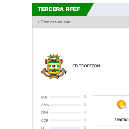
TERCERA RFEF
CD TROPEZON
0
ROJ
0
AMA
0
PEN
0
ÁRBITRO
COR
0
FJ