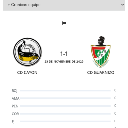
1
-1
23 DE NOVIEMBRE DE 2025
CD CAYON
CD GUARNIZO
0
ROJ
0
AMA
0
PEN
0
COR
0
FJ