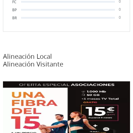
0
FC
0
BP
0
BR
Alineación Local
Alineación Visitante