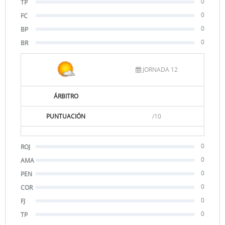
0
TP
0
FC
0
BP
0
BR
JORNADA 12
ÁRBITRO
PUNTUACIÓN
/10
0
ROJ
0
AMA
0
PEN
0
COR
0
FJ
0
TP