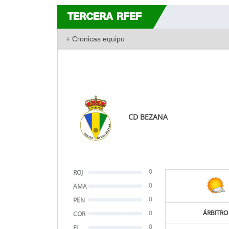
TERCERA RFEF
CD BEZANA
0
ROJ
0
AMA
0
PEN
0
ÁRBITRO
COR
0
FJ