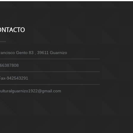
ONTACTO
rancisco Gento 83 , 39611 Guarnizo
66387808
Fax-942543291
culturalguarnizo1922@gmail.com