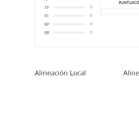
PUNTUACI
0
TP
0
FC
0
BP
0
BR
Alineación Local
Aline