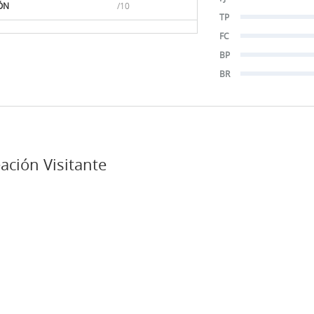
ÓN
/10
TP
FC
BP
BR
ación Visitante