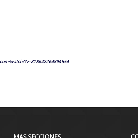
.com/watch/?v=818642264894554
MAS SECCIONES
C