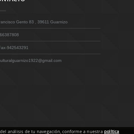
rancisco Gento 83 , 39611 Guarnizo
66387808
Fax-942543291
culturalguarnizo1922@gmail.com
 del análisis de tu navegación, conforme a nuestra
política