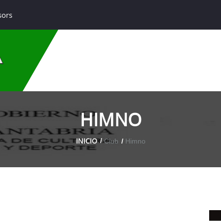
sors
A
HIMNO
INICIO
Club
Himno