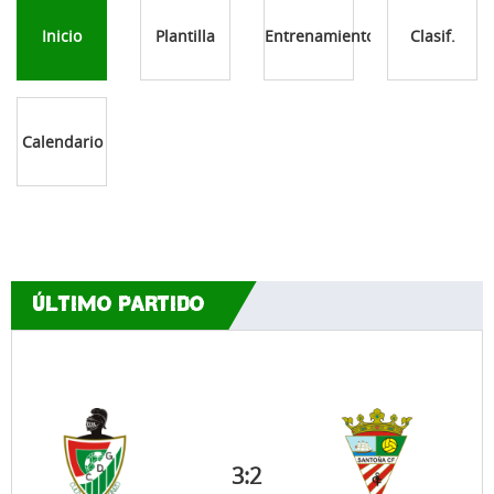
Inicio
Plantilla
Entrenamientos
Clasif.
Calendario
ÚLTIMO PARTIDO
3
:
2