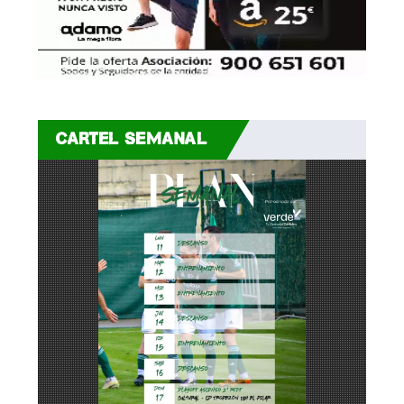
CD Colindres
16
33
28
CD Montaña del Pas
17
33
25
SD Noja
18
34
19
CARTEL SEMANAL