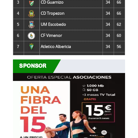
CD Guarnizo
3
34
66
CD Tropezon
4
34
66
UM Escobedo
5
34
62
CF Vimenor
6
34
60
Atletico Albericia
7
34
56
CD Cayon
8
34
56
SPONSOR
SD Torina
9
34
51
CD Bezana
10
34
49
Castro FC
11
34
38
Selaya FC
12
34
33
CD Barquereño
13
33
32
SD Revilla
14
34
31
UC Cartes
15
34
28