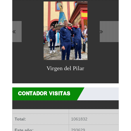
Virgen del Pilar
CONTADOR VISITAS
Total:
1061832
Este año:
293629