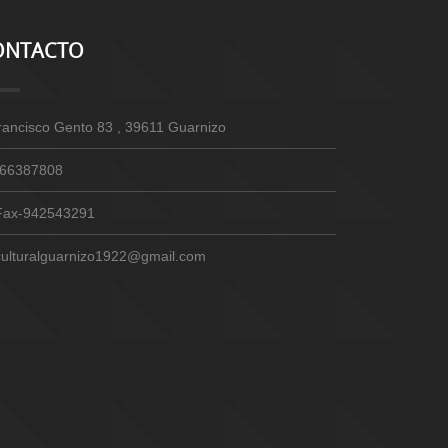
ONTACTO
rancisco Gento 83 , 39611 Guarnizo
66387808
Fax-942543291
culturalguarnizo1922@gmail.com