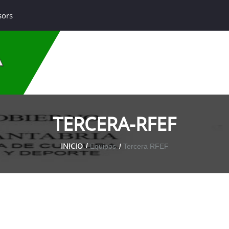
sors
A
TERCERA-RFEF
INICIO
Equipos
Tercera RFEF